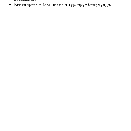
Кенениреек «Вакцинанын түрлөрү» бөлүмүндө.