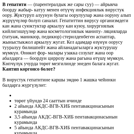
В гепатити
— (парентералдык же сары суу) — айрыкча
боорду жабыр- катуу менен өтүүчү инфекциялык вирустук
оору. Жуктуруп алуунун булагы оорулуулар жана ооруну алып
жүрүүчүлөр болуп саналат. Гепатиттин вирусу организмдеги
кан жана суюктуктар аркылуу кан куюу, хирургиялык
кийлигишүүлөр жана косметологиялык манипу- ляцияларда
(татуаж, маникюр, педикюр) стерилденбеген аспаптар,
жыныстыкжол аркылуу жугат. Кел адамдар өзүнүн оорусу
тууралуу билишпейт жана айланадагыларга жуктурушу
мүмкүн. Өнөкөт фор- малары узакка созулат жана оор
абалдарга — боордун циррозу жана рагына өтүшү мүмкүн.
Көпчүлүк учурда төрөт мезгилинде энеден балага жугат.
Кантип коргонсо болот?
В вирустук гепатитине каршы эмдөө 1 жашка чейинки
балдарга жүргүзүлөт:
төрөт үйүндө 24 сааттын ичинде
2 айында АКДС-ВГВ-ХИБ пентавакцинасынын
курамында
3,5 айында АКДС-ВГВ-ХИБ пентавакцинасынын
курамында
5 айында АКДС-ВГВ-ХИБ пентавакцинасынын
курамында