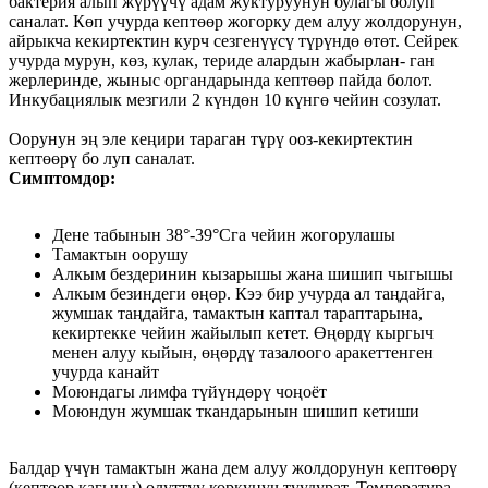
бактерия алып жүрүүчү адам жуктуруунун булагы болуп
саналат. Көп учурда кептөөр жогорку дем алуу жолдорунун,
айрыкча кекиртектин курч сезгенүүсү түрүндө өтөт. Сейрек
учурда мурун, көз, кулак, териде алардын жабырлан- ган
жерлеринде, жыныс органдарында кептөөр пайда болот.
Инкубациялык мезгили 2 күндөн 10 күнгө чейин созулат.
Оорунун эң эле кеңири тараган түрү ооз-кекиртектин
кептөөрү бо луп саналат.
Симптомдор:
Дене табынын 38°-39°Сга чейин жогорулашы
Тамактын оорушу
Алкым бездеринин кызарышы жана шишип чыгышы
Алкым безиндеги өңөр. Кээ бир учурда ал таңдайга,
жумшак таңдайга, тамактын каптал тараптарына,
кекиртекке чейин жайылып кетет. Өңөрдү кыргыч
менен алуу кыйын, өңөрдү тазалоого аракеттенген
учурда канайт
Моюндагы лимфа түйүндөрү чоңоёт
Моюндун жумшак ткандарынын шишип кетиши
Балдар үчүн тамактын жана дем алуу жолдорунун кептөөрү
(кептөөр кагыны) олуттуу коркунуч туудурат. Температура