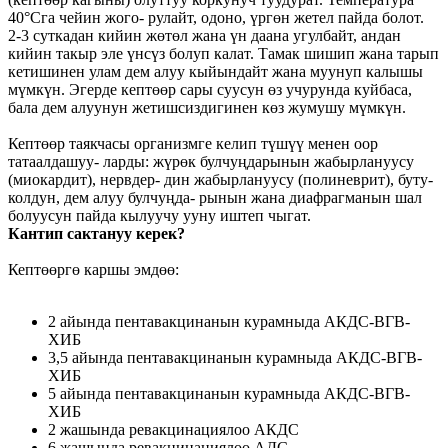
40°Сга чейин жого- рулайт, одоно, үргөн жетел пайда болот.
2-3 суткадан кийин жөтөл жана үн даана угулбайт, андан
кийин такыр эле үнсүз болуп калат. Тамак шишип жана тарып
кетишинен улам дем алуу кыйындайт жана муунуп калышы
мүмкүн. Эгерде кептөөр сары суусун өз учурунда куйбаса,
бала дем алуунун жетишсиздигинен көз жумушу мүмкүн.
Кептөөр таякчасы организмге келип түшүү менен оор
татаалдашуу- ларды: жүрөк булчуңдарынын жабырлануусу
(миокардит), нервдер- дин жабырлануусу (полиневрит), буту-
колдун, дем алуу булчуңда- рынын жана диафрагманын шал
болуусун пайда кылуучу ууну иштеп чыгат.
Кантип сактануу керек?
Кептөөргө каршы эмдөө:
2 айында пентавакцинанын курамныда АКДС-ВГВ-
ХИБ
3,5 айында пентавакцинанын курамныда АКДС-ВГВ-
ХИБ
5 айында пентавакцинанын курамныда АКДС-ВГВ-
ХИБ
2 жашында ревакцинациялоо АКДС
6 жашында ревакцинациялоо АДС