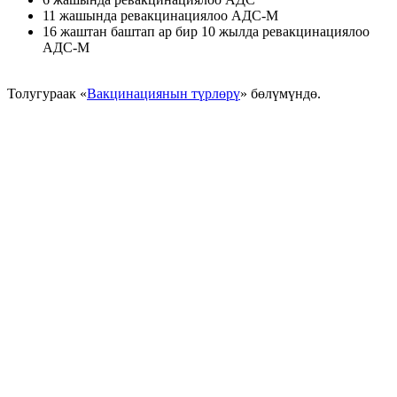
11 жашында ревакцинациялоо АДС-М
16 жаштан баштап ар бир 10 жылда ревакцинациялоо
АДС-М
Толугураак «
Вакцинациянын түрлөрү
» бөлүмүндө.