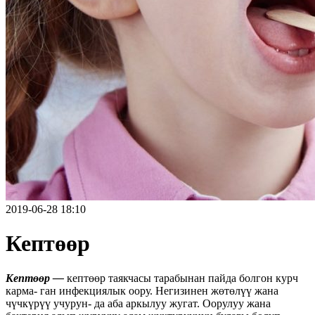
2019-06-28 18:10
Кептөөр
Кептөөр —
кептөөр таякчасы тарабынан пайда болгон курч
карма- ган инфекциялык оору. Негизинен жөтөлүү жана
чүчкүрүү учурун- да аба аркылуу жугат. Оорулуу жана